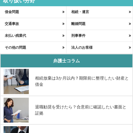
取り扱い分野
借金問題
相続・遺言
交通事故
離婚問題
未払い残業代
刑事事件
その他の問題
法人のお客様
弁護士コラム
相続放棄は3か月以内？期限前に整理したい財産と
借金
退職勧奨を受けたら？合意前に確認したい書面と
証拠