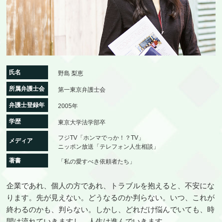
氏名
野島 梨恵
所属弁護士会
第一東京弁護士会
弁護士登録年
2005年
学歴
東京大学法学部卒
フジTV「ホンマでっか！？TV」
メディア
ニッポン放送「テレフォン人生相談」
著書
「私の愛すべき依頼者たち」
企業であれ、個人の方であれ、トラブルを抱えると、不安にな
ります。先が見えない。どうなるのか判らない。いつ、これが
終わるのかも、判らない。しかし、どれだけ悩んでいても、時
間は流れていきますし、人生は進んでいきます。